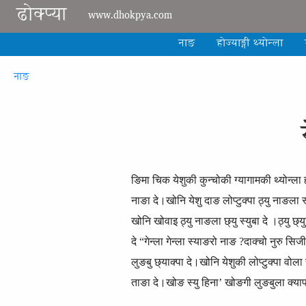
Skip to main content
ढोक्प्या
www.dhokpya.com
नाङ
होज्याङ्गी थ्योन्ला
Breadcrumb
नाङ
ङिमा चिक येशुकी कुन्चोकी ग्यागामकी थ्योन्ला ह
नाङा दे।खोनि येशु दाङ लोप्टुक्पा ठ्यु नाङला 
खोनि खोवाइ ठ्यु नाङला छ्यु स्युबा दे ।ठ्यु छ्य
दे “गेन्ला गेन्ला स्याङरो नाङ ?दाक्चो नुरु सि
लुङबु छ्याक्पा दे।खोनि येशुकी लोप्टुक्पा वोला
ताङा दे।खोङ स्यु हिना’ खोङगी लुङबुला क्यापक