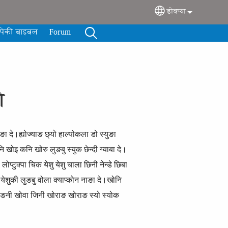
ढोक्प्या
Select your langua
्‍पेकी बाइबल
Forum
ो
ाङा दे।ह्योज्याङ छ्यो हाल्योकला डो स्युङा
 खोइ कनि खोरु लुङबु स्युक छेन्दी ग्याबा दे।
लोप्टुक्पा चिक येशु येशु चाला छिनी नेन्डे छिबा
नि येशुकी लुङबु वोला क्याप्कोन नाङा दे।खोनि
क थ्योङनी खोवा जिनी खोराङ खोराङ स्यो स्योक