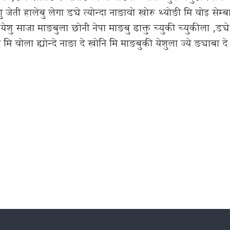
ु जेती हालेबु लेगा ड्ये त्योन्दा नाङावो खोरु थ्योङी मि वोइ सेम्बा
ेशु साजा माङबुला छोनी नेपा माङबु ढाक्तु च्युकी च्युकीला ,ड्ये स
ि वोला ह्योन्दे नाङा दे खोनि मि माङबुकी येशुला ज्ये ङ्याबा दे