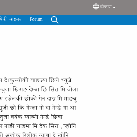
ढोक्प्या
Select your langua
्‍पेकी बाइबल
Forum
 दे।कुन्चोकी वाङज्या छिचे ध्युजे
ङेम्बुला खिराङ देम्बा छि सिरा मि वोला
खोरु इज्रेलकी छोकी गेन दाङ मि माङबु
युजी छो कि गेन्ला नो दा नेन्डे गा आ
ला क्येक ग्याब्नी नेन्डे छिबा
ाङा नाङी चाङमा मि देक सिरा ,”खोनि
ि वो अलोक रिलोक ग्याबा दे खोनि