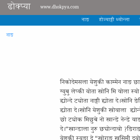
Skip to main content
ढोक्प्या
www.dhokpya.com
नाङ
होज्याङ्गी थ्योन्ला
Breadcrumb
नाङ
निकोदेमसला येशुकी काम्मेन नाङ छानी
ग्युबु लेप्की योता खोनि मि वोला स्यो
ह्योन्दे ट्योता नाङ्गी ह्योता दे।खो
ह्योता दे।खोनि येशुकी खोवाला ह्योन्
छो ट्योक मिछुबे नो खान्डे नेन्डे वा
दे।“खान्डाला नुरु छ्योन्दावो ?ङिर
येशुकी स्युङा दे “खोराङ खुसिमी दयो