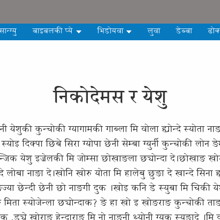
सान्ग्यु
बाइबलकी प्ये
भिडोयवा
लुवा
डेब्बा
ढोक
निकोदेमस र येशु
 येशुकी कुन्चोकी ग्यागामकी गाब्ला मि वोला ह्योन्दे स्योता नाङा
 स्योइ दिक्पा छिबे सिरा ग्योपा छेनी सेम्बा ग्युर्नी कुन्चोकी लोन 
नि ङेन्जिक येशु इज्रेलकी मि जोम्सा छोखाङला छ्योन्दा दे।छोखाङ 
दे लोबा नाङा दे।खोनि खोरु योता मि हालेबु छुङा दे खान्दे सिना ह्
ङज्या छेन्दी छेनी छो नाङगी दुक ।खोइ कनि डे स्युबा मि चिकी येशु
ाङ मिता स्योजेन्ला छ्योन्दाक? ङे हा खो इ खोङराङ कुन्चोकी त
क ,ड्ये खोराङ हेन्दाराङ मि नो नाङनी थ्योनी ग्युक स्युङादे ।म