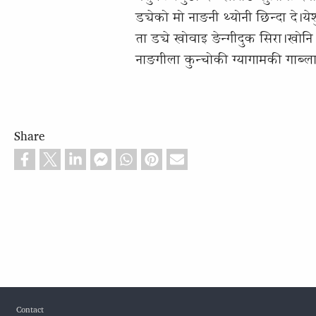
ड्येको मो नाङनी थ्योनी छिन्दा दे।येश
ता ड्ये खोवाइ ङेन्गीदुक सिरा।खोनि य
नाङगीला कुन्चोकी ग्यागामकी गाब्ला म
Share
Footer
Contact