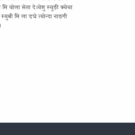
 मि वोला सेता दे।येशु स्युङी क्येचा
्युबी मि ला ड्ये त्योन्दा नाङगी
।